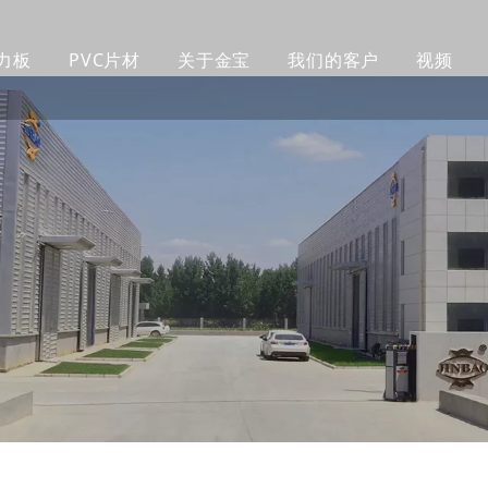
力板
PVC片材
关于金宝
我们的客户
视频
铸造亚克力板
PVC橱柜板
公司简介
客户
透明亚克力板
PVC 赛鲁卡板
工厂生产线
制作
彩色亚克力板
PVC挤塑发泡板
我们的团队
包装
挤出亚克力板
PVC自由发泡板
认证证书
产品
磨砂亚克力板
木塑墙板
公司新闻
企业
镜面亚克力板
紫外线墙板
图案亚克力板
超厚亚克力板