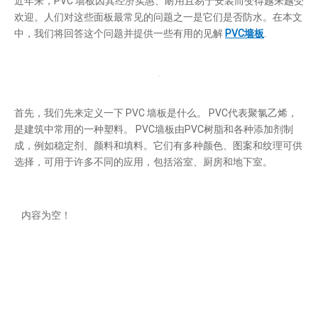
近年来，PVC 墙板因其经济实惠、耐用且易于安装而变得越来越受
欢迎。人们对这些面板最常见的问题之一是它们是否防水。在本文
中，我们将回答这个问题并提供一些有用的见解
PVC墙板
.
首先，我们先来定义一下 PVC 墙板是什么。 PVC代表聚氯乙烯，
是建筑中常用的一种塑料。 PVC墙板由PVC树脂和各种添加剂制
成，例如稳定剂、颜料和填料。它们有多种颜色、图案和纹理可供
选择，可用于许多不同的应用，包括浴室、厨房和地下室。
现在，让我们回到眼前的问题：PVC墙板防水吗？简短的回答是肯
内容为空！
定的。 PVC 墙板因其所用材料的特性而具有固有的防水性。与可
以吸收水分并促进霉菌生长的木材或干墙不同，PVC 不透水，并且
在暴露于湿气时不会腐烂或变形。这使得 PVC 墙板成为浴室和厨
房等易潮湿区域的理想选择。
然而，值得注意的是，并非所有 PVC 墙板都是一样的。有些面板