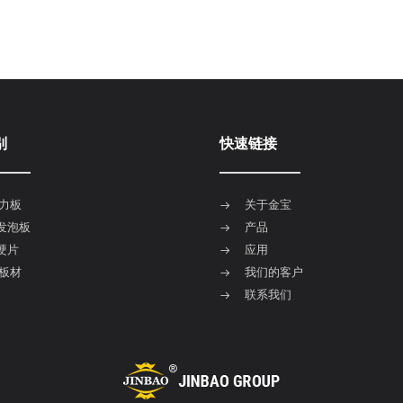
别
快速链接
力板
关于金宝
C发泡板
产品
C硬片
应用
板材
我们的客户
联系我们