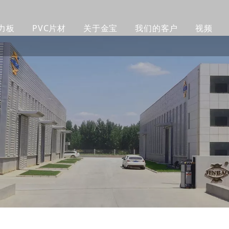
力板
PVC片材
关于金宝
我们的客户
视频
铸造亚克力板
PVC橱柜板
公司简介
客户
透明亚克力板
PVC 赛鲁卡板
工厂生产线
制作
彩色亚克力板
PVC挤塑发泡板
我们的团队
包装
挤出亚克力板
PVC自由发泡板
认证证书
产品
磨砂亚克力板
木塑墙板
公司新闻
企业
镜面亚克力板
紫外线墙板
图案亚克力板
超厚亚克力板