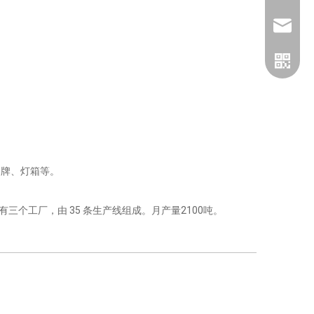
jinbaofa
招牌、灯箱等。
工厂，由 35 条生产线组成。月产量2100吨。
企业微