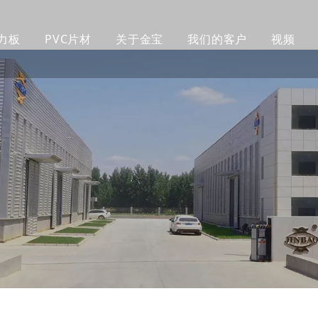
力板
PVC片材
关于金宝
我们的客户
视频
铸造亚克力板
PVC橱柜板
公司简介
客户
透明亚克力板
PVC 赛鲁卡板
工厂生产线
制作
彩色亚克力板
PVC挤塑发泡板
我们的团队
包装
挤出亚克力板
PVC自由发泡板
认证证书
产品
磨砂亚克力板
木塑墙板
公司新闻
企业
镜面亚克力板
紫外线墙板
图案亚克力板
超厚亚克力板