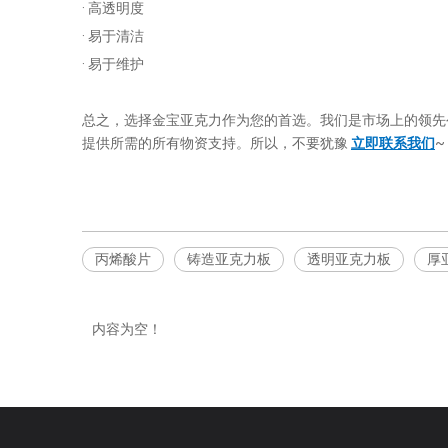
· 高透明度
· 易于清洁
· 易于维护
总之，选择金宝亚克力作为您的首选。我们是市场上的领先公
提供所需的所有物资支持。所以，不要犹豫
立即联系我们
~
丙烯酸片
铸造亚克力板
透明亚克力板
厚
内容为空！