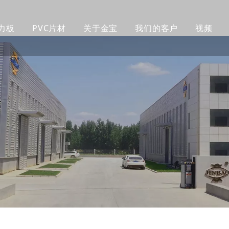
力板
PVC片材
关于金宝
我们的客户
视频
铸造亚克力板
PVC橱柜板
公司简介
客户
透明亚克力板
PVC 赛鲁卡板
工厂生产线
制作
彩色亚克力板
PVC挤塑发泡板
我们的团队
包装
挤出亚克力板
PVC自由发泡板
认证证书
产品
磨砂亚克力板
木塑墙板
公司新闻
企业
镜面亚克力板
紫外线墙板
图案亚克力板
超厚亚克力板